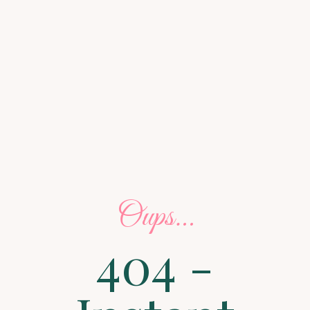
Oups…
404 -